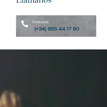
Contactar

(+34) 955 44 17 80